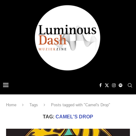
Home
Tags
Posts tagged with "Camel's Drop"
TAG:
CAMEL'S DROP