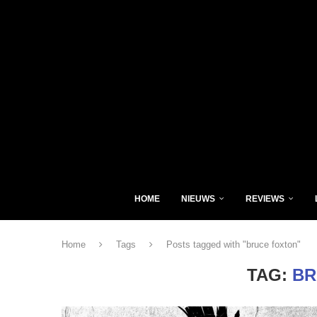
HOME
NIEUWS
REVIEWS
Home
Tags
Posts tagged with "bruce foxton"
TAG:
BR