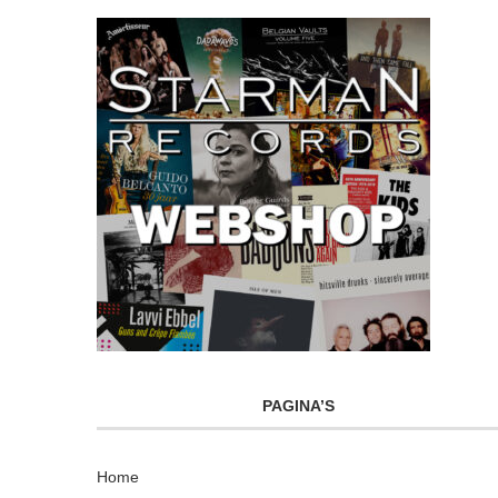
PAGINA’S
Home