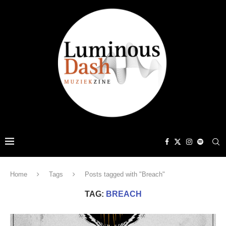
Home
Tags
Posts tagged with "Breach"
TAG:
BREACH