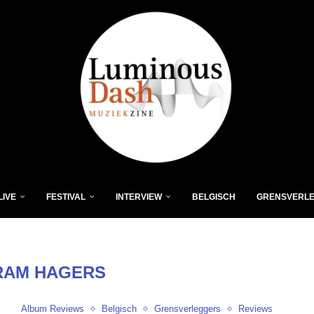
LIVE
FESTIVAL
INTERVIEW
BELGISCH
GRENSVERL
RAM HAGERS
Album Reviews
Belgisch
Grensverleggers
Reviews