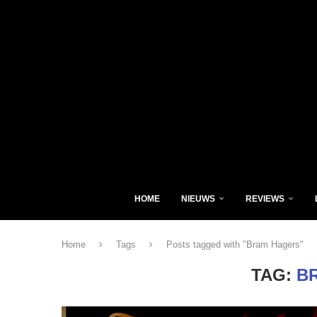
HOME
NIEUWS
REVIEWS
Home
Tags
Posts tagged with "Bram Hagers"
TAG:
B