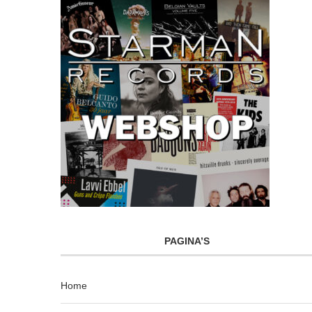
PAGINA’S
Home