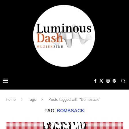
Home
Tags
Posts tagged with "Bombsack"
TAG:
BOMBSACK