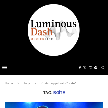
Home
Tags
Posts tagged with "boîte"
TAG:
BOÎTE