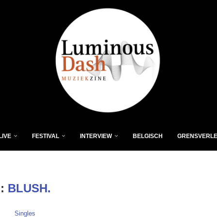
LIVE
FESTIVAL
INTERVIEW
BELGISCH
GRENSVERL
G:
BLUSH.
Singles