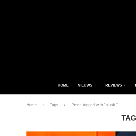
HOME
NIEUWS
REVIEWS
Home
Tags
Posts tagged with "blush."
TA