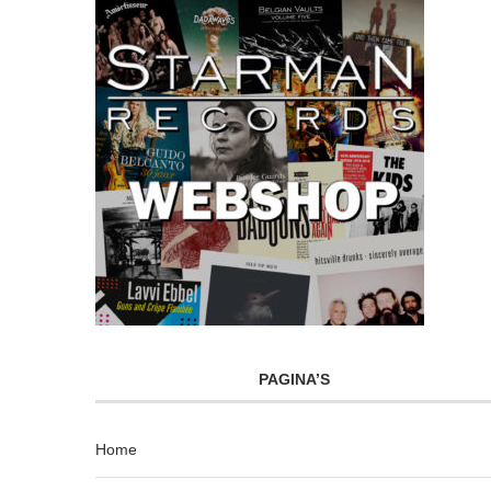
PAGINA’S
Home