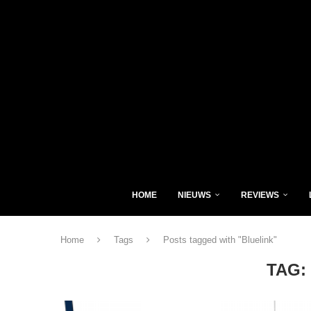
HOME
NIEUWS
REVIEWS
Home
Tags
Posts tagged with "Bluelink"
TAG