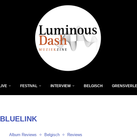
LIVE
FESTIVAL
INTERVIEW
BELGISCH
GRENSVERL
:
BLUELINK
Album Reviews
Belgisch
Reviews