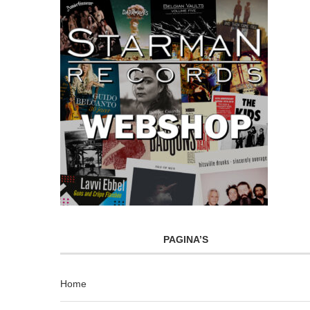
PAGINA’S
Home