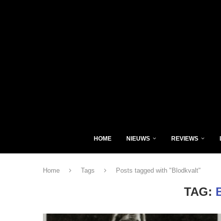
HOME
NIEUWS
REVIEWS
Home
Tags
Posts tagged with "Blodkvalt"
TAG: