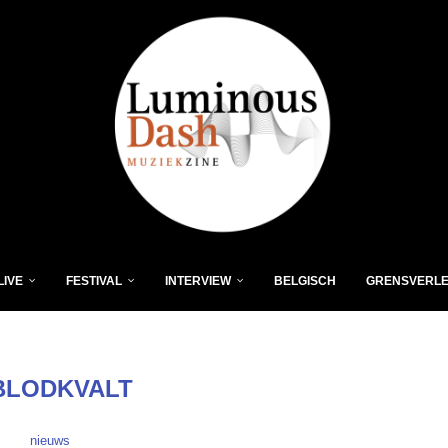
LIVE
FESTIVAL
INTERVIEW
BELGISCH
GRENSVERL
BLODKVALT
nieuws