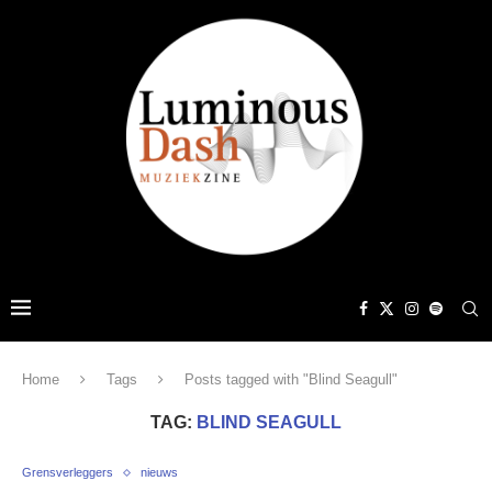
Home
Tags
Posts tagged with "Blind Seagull"
TAG:
BLIND SEAGULL
Grensverleggers
nieuws