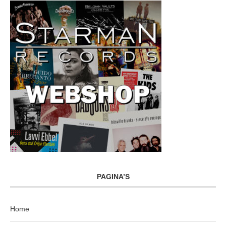
PAGINA’S
Home