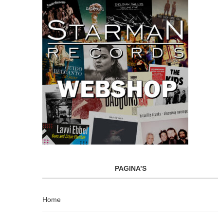
PAGINA’S
Home