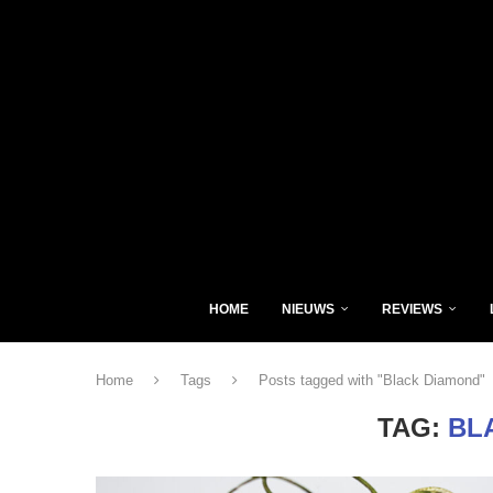
HOME
NIEUWS
REVIEWS
Home
Tags
Posts tagged with "Black Diamond"
TAG:
BL