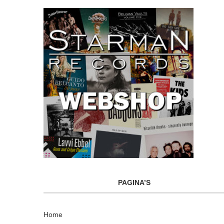
PAGINA’S
Home