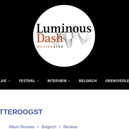
LIVE
FESTIVAL
INTERVIEW
BELGISCH
GRENSVERL
ITTEROOGST
Album Reviews
Belgisch
Reviews