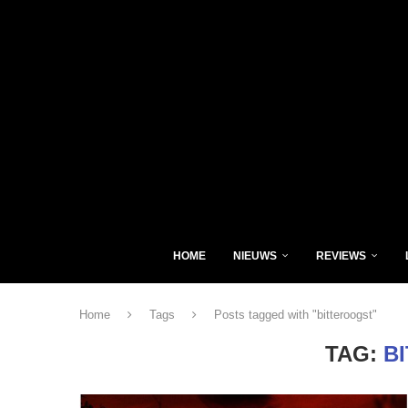
HOME
NIEUWS
REVIEWS
Home
Tags
Posts tagged with "bitteroogst"
TAG:
B