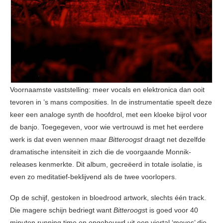
Voornaamste vaststelling: meer vocals en elektronica dan ooit
tevoren in ’s mans composities. In de instrumentatie speelt deze
keer een analoge synth de hoofdrol, met een kloeke bijrol voor
de banjo. Toegegeven, voor wie vertrouwd is met het eerdere
werk is dat even wennen maar
Bitteroogst
draagt net dezelfde
dramatische intensiteit in zich die de voorgaande Monnik-
releases kenmerkte. Dit album, gecreëerd in totale isolatie, is
even zo meditatief-beklijvend als de twee voorlopers.
Op de schijf, gestoken in bloedrood artwork, slechts één track.
Die magere schijn bedriegt want
Bitteroogs
t is goed voor 40
minuten running time en opgebouwd uit een viertal ‘moves’ die,