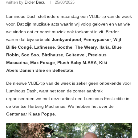
written by
Didier Becu
25/08/2025
Luminous Dash stelt iedere maandag een VI.BE-tip van de week
voor. Dat zijn muzikale acts waarin wij volop geloven en van wie
we vinden dat er naast muziek ook toekomst in zit. Eerder
waren dat bijvoorbeeld
Junkyardpool
,
Pennypacker
,
Wijf
,
Billie Congé
,
Lafinesse
,
Soothe, The Weary
,
Ilaria
,
Blue
Robin
,
Soo Soo
,
Birdhause, Geitenvel
,
Precious
Mascarina
,
Max Forage
,
Plush Baby M.ARA
,
Kiki
Abels
Danish Blue
en
Bellestate
.
De nieuwe VI.BE-tip van de week is zeker geen onbekende voor
Luminous Dash, want net toen de zomer aanbrak
organiseerden we met deze artiest een Luminous Fest-editie in
de Gentse Herberg Macharius. We hebben het over de
Gentenaar
Klaas Poppe
.