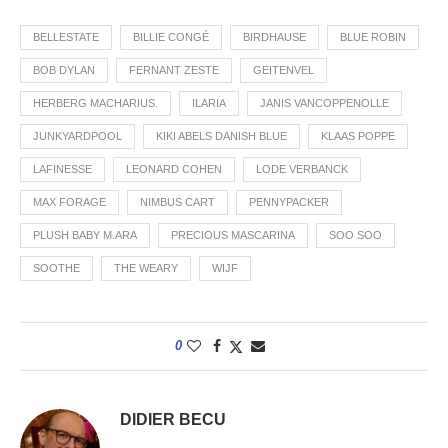
BELLESTATE
BILLIE CONGÉ
BIRDHAUSE
BLUE ROBIN
BOB DYLAN
FERNANT ZESTE
GEITENVEL
HERBERG MACHARIUS.
ILARIA
JANIS VANCOPPENOLLE
JUNKYARDPOOL
KIKI ABELS DANISH BLUE
KLAAS POPPE
LAFINESSE
LEONARD COHEN
LODE VERBANCK
MAX FORAGE
NIMBUS CART
PENNYPACKER
PLUSH BABY M.ARA
PRECIOUS MASCARINA
SOO SOO
SOOTHE
THE WEARY
WIJF
0
DIDIER BECU