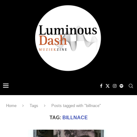
Home
Tags
Posts tagged with "billnace"
TAG:
BILLNACE