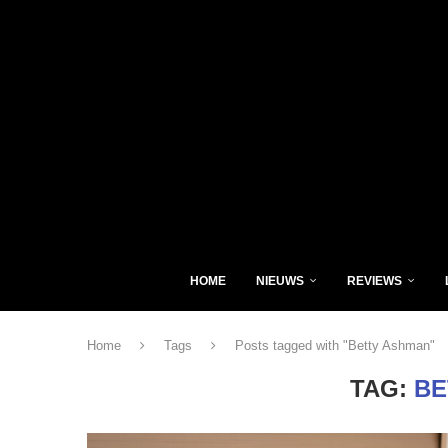
HOME
NIEUWS
REVIEWS
Home
Tags
Posts tagged with "Betty Ashman"
TAG:
BE