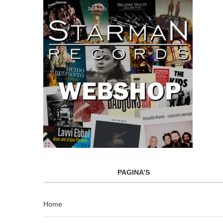
PAGINA’S
Home