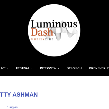
LIVE
FESTIVAL
INTERVIEW
BELGISCH
GRENSVERL
TTY ASHMAN
Singles