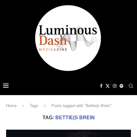
Home
Tags
Posts tagged with "Bettie(s Brein"
TAG:
BETTIE(S BREIN