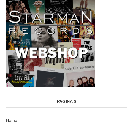
PAGINA’S
Home