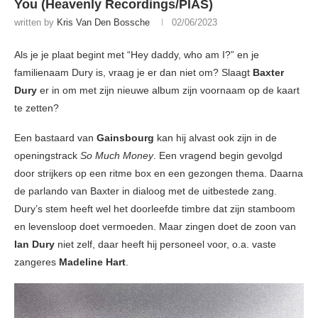
You (Heavenly Recordings/PIAS)
written by
Kris Van Den Bossche
02/06/2023
Als je je plaat begint met “Hey daddy, who am I?” en je
familienaam Dury is, vraag je er dan niet om? Slaagt
Baxter
Dury
er in om met zijn nieuwe album zijn voornaam op de kaart
te zetten?
Een bastaard van
Gainsbourg
kan hij alvast ook zijn in de
openingstrack
So Much Money
. Een vragend begin gevolgd
door strijkers op een ritme box en een gezongen thema. Daarna
de parlando van Baxter in dialoog met de uitbestede zang.
Dury’s stem heeft wel het doorleefde timbre dat zijn stamboom
en levensloop doet vermoeden. Maar zingen doet de zoon van
Ian Dury
niet zelf, daar heeft hij personeel voor, o.a. vaste
zangeres
Madeline Hart
.