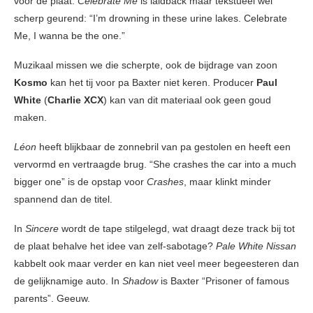
voor de plaat.
Celebrate Me
is laidback maar tekstueel wel
scherp geurend: “I’m drowning in these urine lakes. Celebrate
Me, I wanna be the one.”
Muzikaal missen we die scherpte, ook de bijdrage van zoon
Kosmo
kan het tij voor pa Baxter niet keren. Producer
Paul
White
(
Charlie XCX
) kan van dit materiaal ook geen goud
maken.
Léon
heeft blijkbaar de zonnebril van pa gestolen en heeft een
vervormd en vertraagde brug. “She crashes the car into a much
bigger one” is de opstap voor
Crashes
, maar klinkt minder
spannend dan de titel.
In
Sincere
wordt de tape stilgelegd, wat draagt deze track bij tot
de plaat behalve het idee van zelf-sabotage?
Pale White Nissan
kabbelt ook maar verder en kan niet veel meer begeesteren dan
de gelijknamige auto. In
Shadow
is Baxter “Prisoner of famous
parents”. Geeuw.