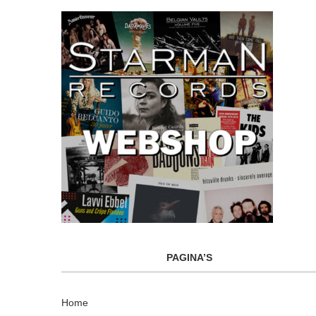
PAGINA’S
Home