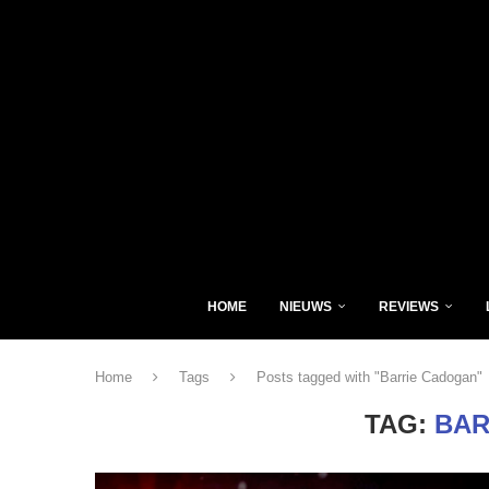
HOME
NIEUWS
REVIEWS
Home
Tags
Posts tagged with "Barrie Cadogan"
TAG:
BAR