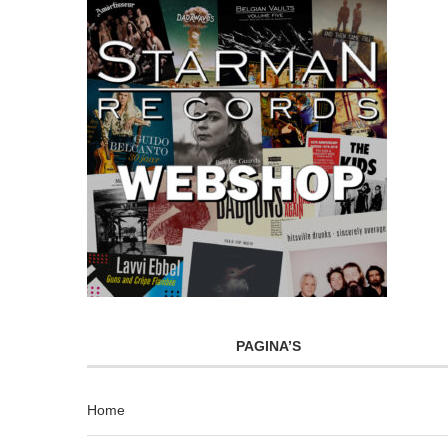
PAGINA’S
Home