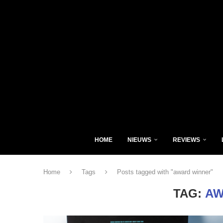
HOME
NIEUWS
REVIEWS
Home
Tags
Posts tagged with "award winner"
TAG:
AW