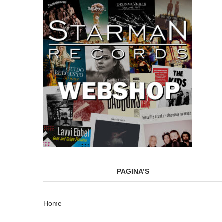
PAGINA’S
Home