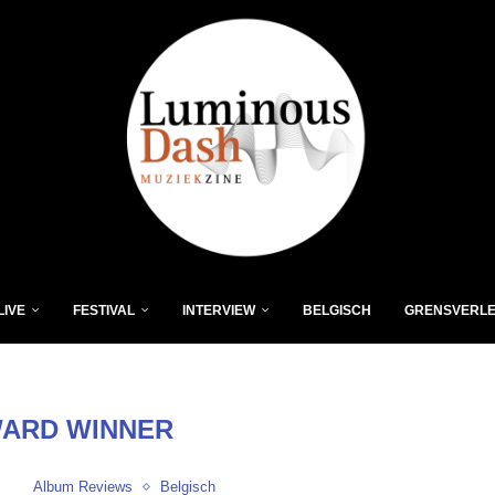
LIVE
FESTIVAL
INTERVIEW
BELGISCH
GRENSVERL
ARD WINNER
Album Reviews
Belgisch