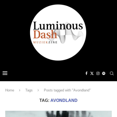
Home
Tags
Posts tagged with "Avondland"
TAG:
AVONDLAND