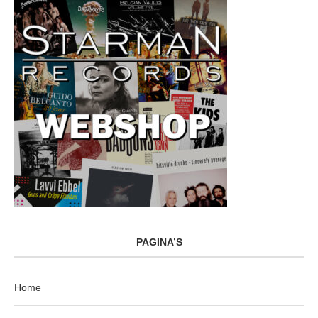
PAGINA’S
Home