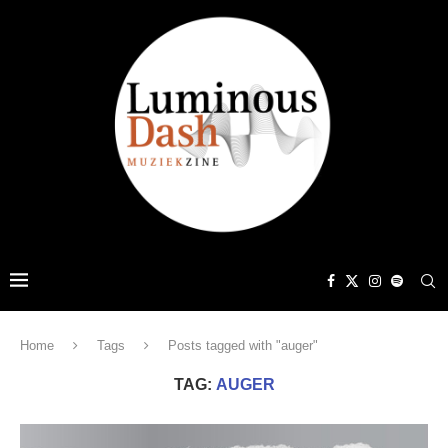
Home
Tags
Posts tagged with "auger"
TAG:
AUGER