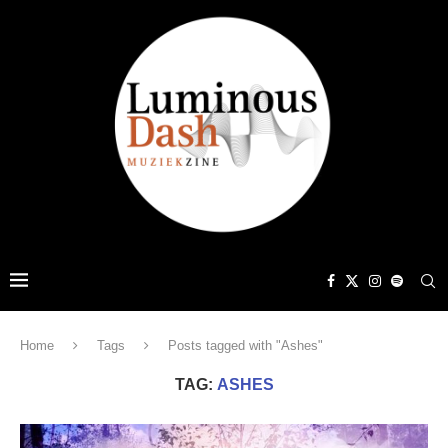
Home
Tags
Posts tagged with "Ashes"
TAG:
ASHES