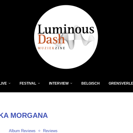
LIVE
FESTIVAL
INTERVIEW
BELGISCH
GRENSVERL
KA MORGANA
Album Reviews
Reviews