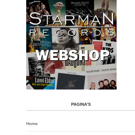
PAGINA’S
Home