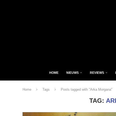
HOME
NIEUWS
REVIEWS
Home
Tags
Posts tagged with "Arka Morgana"
TAG:
AR