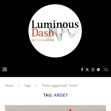
Home
Tags
Posts tagged with "Ardet"
TAG:
ARDET