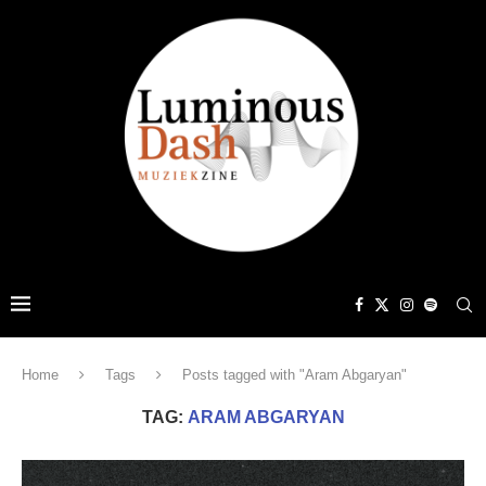
Home
Tags
Posts tagged with "Aram Abgaryan"
TAG:
ARAM ABGARYAN