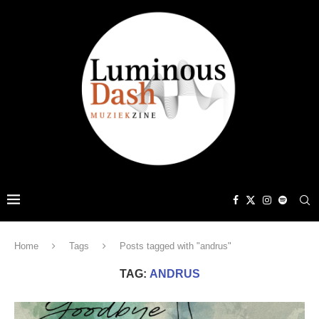
Home
Tags
Posts tagged with "andrus"
TAG:
ANDRUS