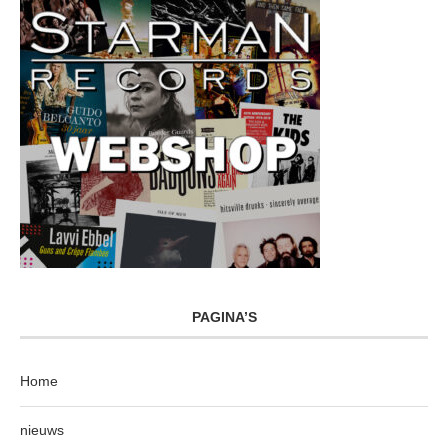
PAGINA’S
Home
nieuws