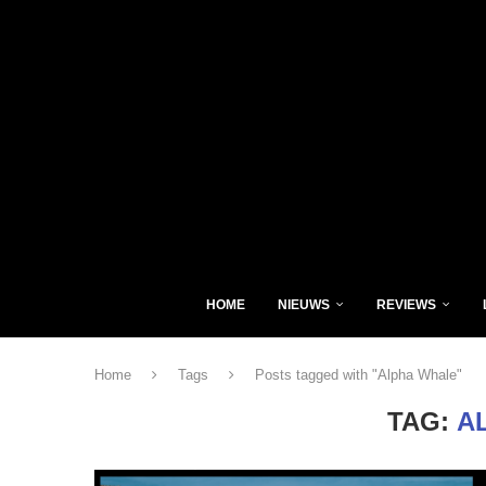
HOME
NIEUWS
REVIEWS
Home
Tags
Posts tagged with "Alpha Whale"
TAG:
A