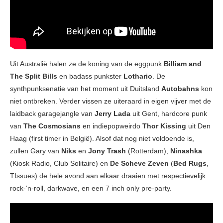
Uit Australië halen ze de koning van de eggpunk
Billiam and
The Split Bills
en badass punkster
Lothario
. De
synthpunksenatie van het moment uit Duitsland
Autobahns
kon
niet ontbreken. Verder vissen ze uiteraard in eigen vijver met de
laidback garagejangle van
Jerry Lada
uit Gent, hardcore punk
van
The Cosmosians
en indiepopweirdo
Thor Kissing
uit Den
Haag (first timer in België). Alsof dat nog niet voldoende is,
zullen Gary van
Niks
en
Jony Trash
(Rotterdam),
Ninashka
(Kiosk Radio, Club Solitaire) en
De Scheve Zeven
(
Bed Rugs
,
TIssues) de hele avond aan elkaar draaien met respectievelijk
rock-‘n-roll, darkwave, en een 7 inch only pre-party.