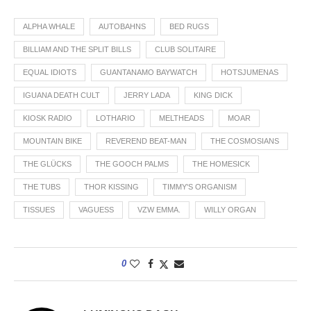
ALPHA WHALE
AUTOBAHNS
BED RUGS
BILLIAM AND THE SPLIT BILLS
CLUB SOLITAIRE
EQUAL IDIOTS
GUANTANAMO BAYWATCH
HOTSJUMENAS
IGUANA DEATH CULT
JERRY LADA
KING DICK
KIOSK RADIO
LOTHARIO
MELTHEADS
MOAR
MOUNTAIN BIKE
REVEREND BEAT-MAN
THE COSMOSIANS
THE GLÜCKS
THE GOOCH PALMS
THE HOMESICK
THE TUBS
THOR KISSING
TIMMY'S ORGANISM
TISSUES
VAGUESS
VZW EMMA.
WILLY ORGAN
0