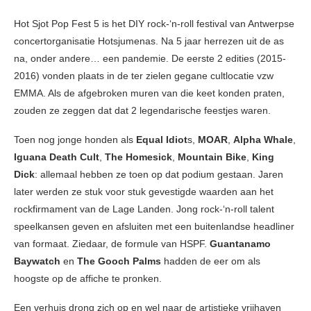
Hot Sjot Pop Fest 5 is het DIY rock-‘n-roll festival van Antwerpse
concertorganisatie Hotsjumenas. Na 5 jaar herrezen uit de as
na, onder andere… een pandemie. De eerste 2 edities (2015-
2016) vonden plaats in de ter zielen gegane cultlocatie vzw
EMMA. Als de afgebroken muren van die keet konden praten,
zouden ze zeggen dat dat 2 legendarische feestjes waren.
Toen nog jonge honden als
Equal Idiot
s,
MOAR
,
Alpha Whale
,
Iguana Death Cult
,
The Homesick
,
Mountain Bike
,
King
Dick
: allemaal hebben ze toen op dat podium gestaan. Jaren
later werden ze stuk voor stuk gevestigde waarden aan het
rockfirmament van de Lage Landen. Jong rock-‘n-roll talent
speelkansen geven en afsluiten met een buitenlandse headliner
van formaat. Ziedaar, de formule van HSPF.
Guantanamo
Baywatch
en
The Gooch Palms
hadden de eer om als
hoogste op de affiche te pronken.
Een verhuis drong zich op en wel naar de artistieke vrijhaven