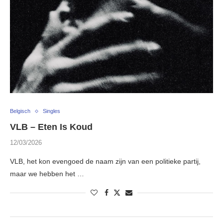
Belgisch
Singles
VLB – Eten Is Koud
12/03/2026
VLB, het kon evengoed de naam zijn van een politieke partij,
maar we hebben het …