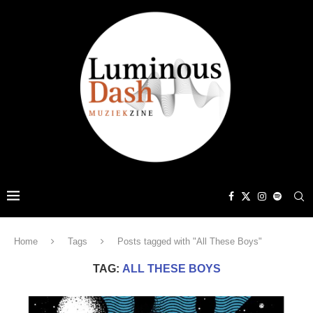
Home
Tags
Posts tagged with "All These Boys"
TAG:
ALL THESE BOYS