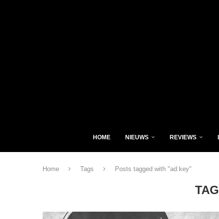
HOME
NIEUWS
REVIEWS
Home
Tags
Posts tagged with "ad:key"
TAG