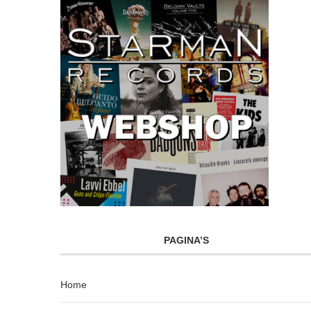
PAGINA’S
Home