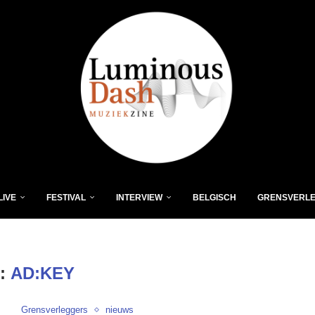
LIVE
FESTIVAL
INTERVIEW
BELGISCH
GRENSVERL
:
AD:KEY
Grensverleggers
nieuws