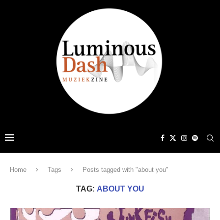
Home
Tags
Posts tagged with "about you"
TAG:
ABOUT YOU