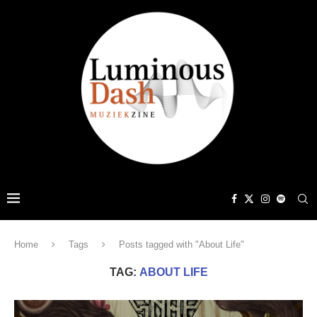
Home
Tags
Posts tagged with "About Life"
TAG:
ABOUT LIFE