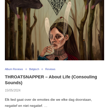
Album Reviews
Belgisch
Reviews
THROATSNAPPER – About Life (Consouling
Sounds)
15/05/2024
Elk lied gaat over de emoties die we elke dag doorstaan,
negatief en niet negatief. …