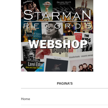
PAGINA’S
Home