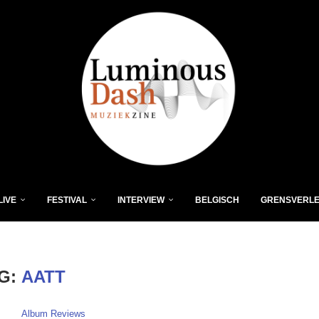
LIVE
FESTIVAL
INTERVIEW
BELGISCH
GRENSVERL
G:
AATT
Album Reviews