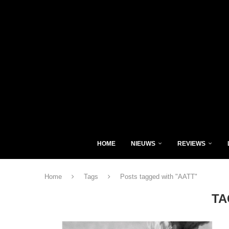
HOME
NIEUWS
REVIEWS
Home
Tags
Posts tagged with "AATT"
TA