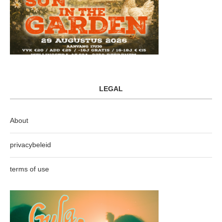
LEGAL
About
privacybeleid
terms of use