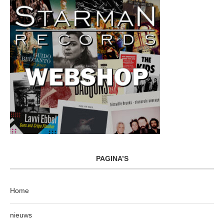
PAGINA’S
Home
nieuws