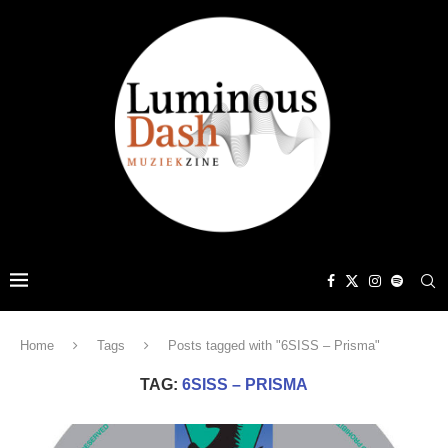
Home
Tags
Posts tagged with "6SISS – Prisma"
TAG:
6SISS – PRISMA