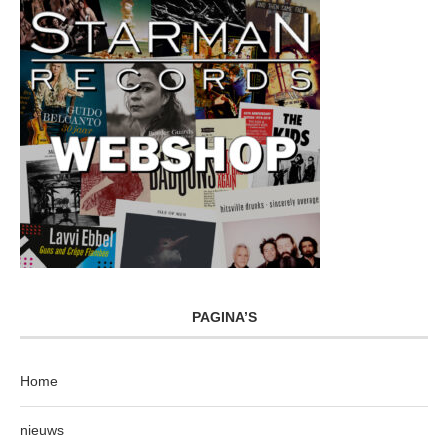
PAGINA’S
Home
nieuws