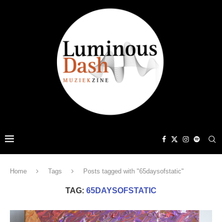
Home
Tags
Posts tagged with "65daysofstatic"
TAG:
65DAYSOFSTATIC