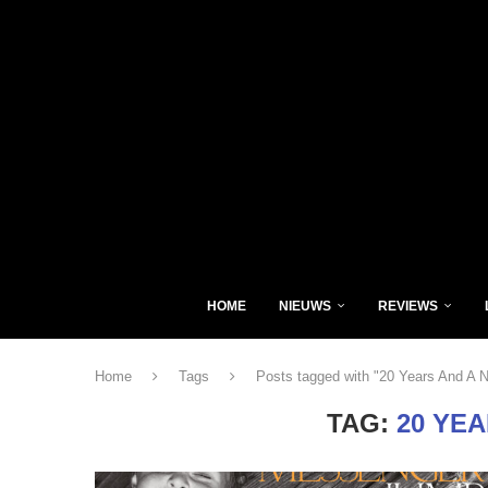
HOME
NIEUWS
REVIEWS
Home
Tags
Posts tagged with "20 Years And A N
TAG:
20 YEA