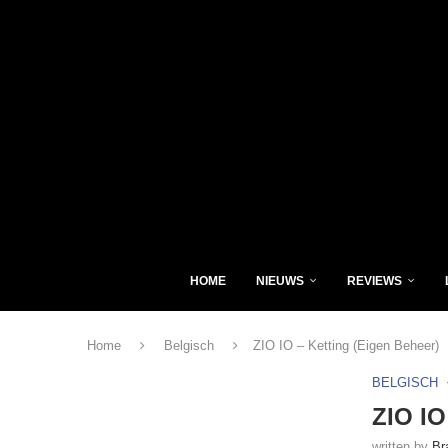
HOME
NIEUWS
REVIEWS
Home
Belgisch
ZIO IO – Ketting (Eigen Beheer)
BELGISCH
ZIO IO
written by
Br