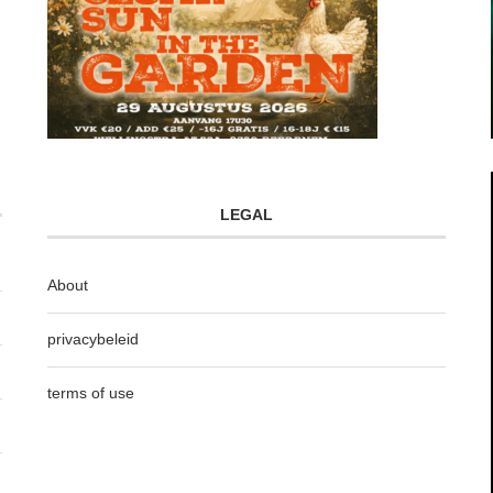
LEGAL
About
privacybeleid
terms of use