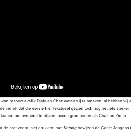
van respectievelijk Djalu en Chaz weten wij te smaken, al hebben wij ee
e indruk dat die eerste hier tekstueel gezien toch nog net iets sterker 
komen om overeind te blijven tussen grootheden als Chaz en Zio Io.
at de pret vooral niet drukken: met
Ketting
bewijzen de Goeie Jongens