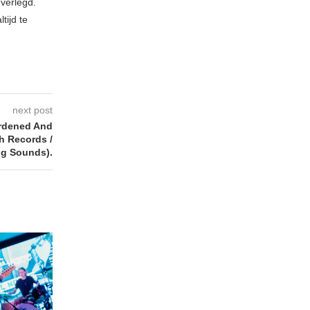
verlegd.
tijd te
next post
rdened And
eh Records /
g Sounds).