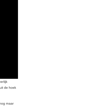
rlijk
uit de hoek
 nog maar