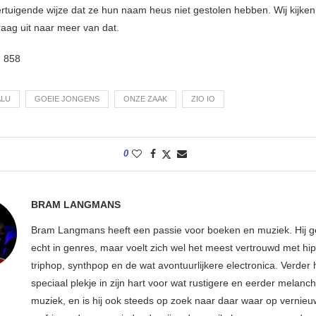
rtuigende wijze dat ze hun naam heus niet gestolen hebben. Wij kijke
graag uit naar meer van dat.
:
858
ALU
GOEIE JONGENS
ONZE ZAAK
ZIO IO
0
BRAM LANGMANS
Bram Langmans heeft een passie voor boeken en muziek. Hij ge
echt in genres, maar voelt zich wel het meest vertrouwd met hi
triphop, synthpop en de wat avontuurlijkere electronica. Verder h
speciaal plekje in zijn hart voor wat rustigere en eerder melanc
muziek, en is hij ook steeds op zoek naar daar waar op vernie