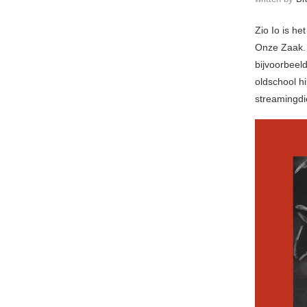
Zio Io is he
Onze Zaak. 
bijvoorbeel
oldschool h
streamingdie