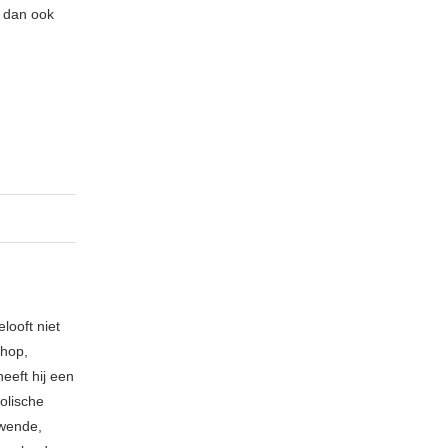
n dan ook
looft niet
phop,
eeft hij een
holische
uwende,