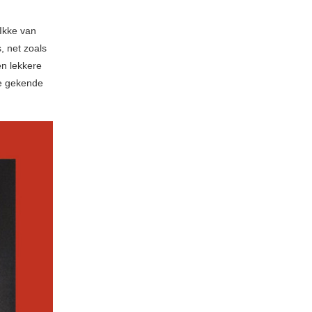
 Ikke van
, net zoals
en lekkere
de gekende