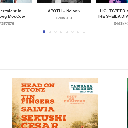
eer talent in
APOTH – Nelson
LIGHTSPEED s
roeg MosCow
THE SHEILA DIVI
05/08/2026
/08/2026
04/08/2