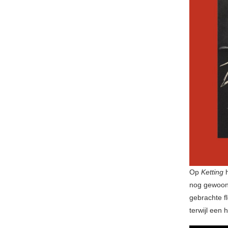
Op
Ketting
h
nog gewoon 
gebrachte f
terwijl een 