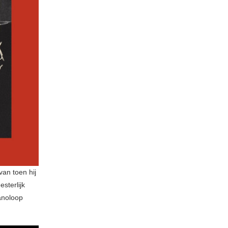
an toen hij
sterlijk
anoloop