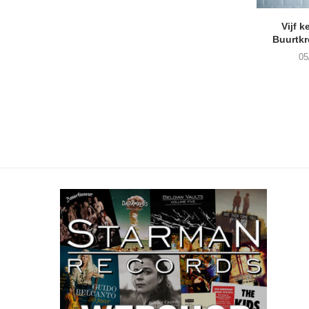
Vijf k
Buurtk
05