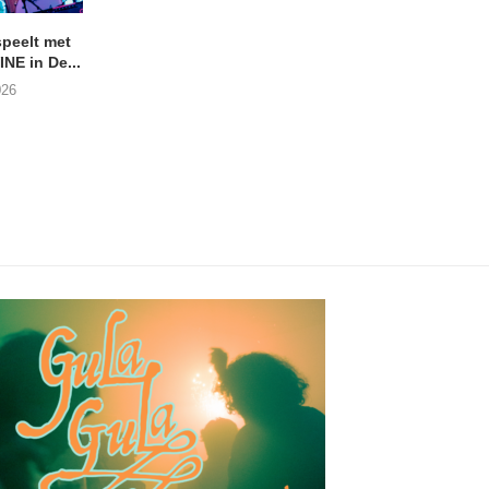
peelt met
ANDRIES BOONE –
Bekijk de BelFood-s
NE in De...
Lamprohiza Splendidula
van SHITFRUIT
(Trad Records)
026
02/08/2026
03/08/2026