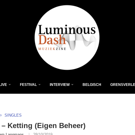
LIVE
FESTIVAL
INTERVIEW
BELGISCH
GRENSVERL
SINGLES
 – Ketting (Eigen Beheer)
am Langmans
28/10/2019