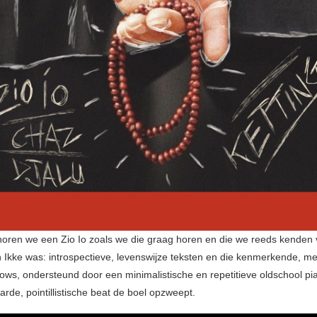
oren we een Zio Io zoals we die graag horen en die we reeds kenden v
Ikke was: introspectieve, levenswijze teksten en die kenmerkende, mee
lows, ondersteund door een minimalistische en repetitieve oldschool pi
harde, pointillistische beat de boel opzweept.