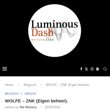
Home
Belgisch
WOLFE – ZNK (Eigen beheer).
BELGISCH
SINGLES
WOLFE – ZNK (Eigen beheer).
written by
Nel Mertens
15/04/2019