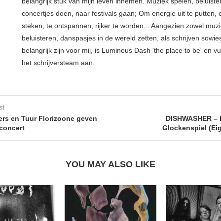
belangrijk stuk van mijn leven innemen. Muziek spelen, beluiste
concertjes doen, naar festivals gaan; Om energie uit te putten, e
steken, te ontspannen, rijker te worden... Aangezien zowel muz
beluisteren, danspasjes in de wereld zetten, als schrijven sowie
belangrijk zijn voor mij, is Luminous Dash 'the place to be' en vu
het schrijversteam aan.
st
rs en Tuur Florizoone geven
DISHWASHER – P
 concert
Glockenspiel (Ei
YOU MAY ALSO LIKE