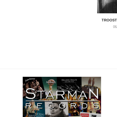
TROOST 
06