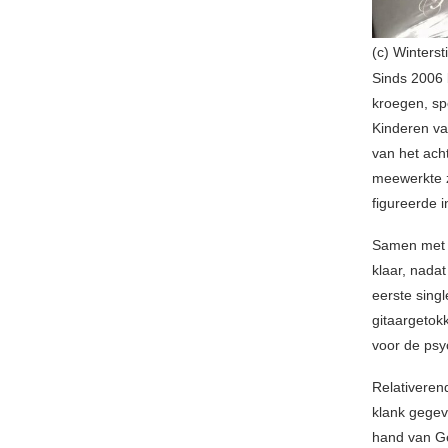
(c) Wintersti
Sinds 2006 
kroegen, sp
Kinderen va
van het ach
meewerkte z
figureerde i
Samen met b
klaar, nada
eerste sing
gitaargetok
voor de psy
Relativeren
klank gegeve
hand van Ge