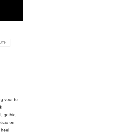
RUTH
ng voor te
ik
, gothic,
oëzie en
 heel