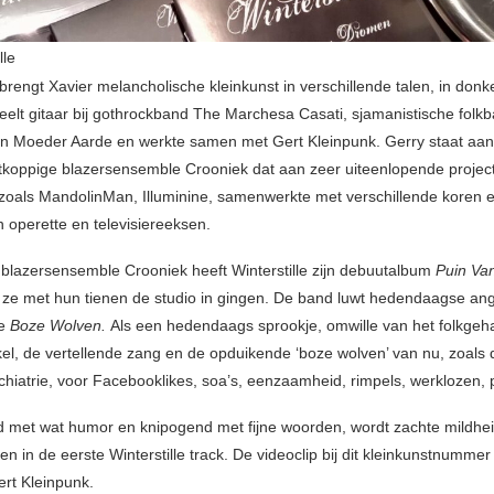
lle
brengt Xavier melancholische kleinkunst in verschillende talen, in donk
eelt gitaar bij gothrockband The Marchesa Casati, sjamanistische folk
n Moeder Aarde en werkte samen met Gert Kleinpunk. Gerry staat aan
tkoppige blazersensemble Crooniek dat aan zeer uiteenlopende projec
oals MandolinMan, Illuminine, samenwerkte met verschillende koren 
n operette en televisiereeksen.
lazersensemble Crooniek heeft Winterstille zijn debuutalbum
Puin Va
t ze met hun tienen de studio in gingen. De band luwt hedendaagse ang
le
Boze Wolven.
Als een hedendaags sprookje, omwille van het folkgeha
kel, de vertellende zang en de opduikende ‘boze wolven’ van nu, zoals 
chiatrie, voor Facebooklikes, soa’s, eenzaamheid, rimpels, werklozen,
d met wat humor en knipogend met fijne woorden, wordt zachte mildhe
n in de eerste Winterstille track. De videoclip bij dit kleinkunstnummer
rt Kleinpunk.