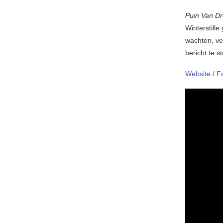
Puin Van 
Winterstille
wachten, ver
bericht te s
Website
/
F