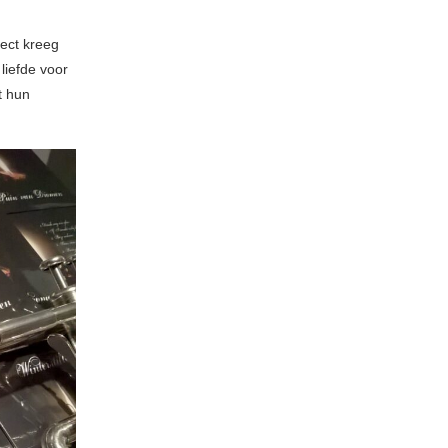
ject kreeg
liefde voor
t hun