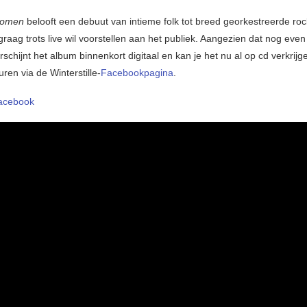
Dromen
belooft een debuut van intieme folk tot breed georkestreerde rock
 graag trots live wil voorstellen aan het publiek. Aangezien dat nog eve
schijnt het album binnenkort digitaal en kan je het nu al op cd verkrij
turen via de Winterstille-
Facebookpagina
.
acebook