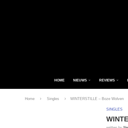
HOME
NIEUWS
REVIEWS
Home
Singles
WINTERSTILLE – Boze Wolven
SINGLES
WINTE
written by
Ne