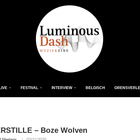
LIVE
FESTIVAL
INTERVIEW
BELGISCH
GRENSVERL
RSTILLE – Boze Wolven
l Mertens
02/11/2020