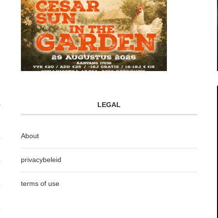
LEGAL
About
privacybeleid
terms of use