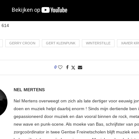
:
614
GERRY CROON
GERT KLEINPUNK
WINTERSTILLE
XAVIER K
0
NEL MERTENS
Nel Mertens overweegt om zich als late dertiger voor eeuwig jo
doen en muziek helpt daarbij enorm ! Sinds mijn dertiende ben 
gepassioneerd door muziek en dan vooral binnen de rock, metal
new wave en punk-scene. Als moeke van Bas, schrijfster van p
zorgcoördinator in twee Gentse Freinetscholen blijft muziek een