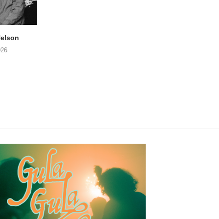
elson
ANDRIES BOONE –
FÄM – Better Late 
Lamprohiza Splendidula
Never
026
(Trad Records)
02/08/2026
03/08/2026