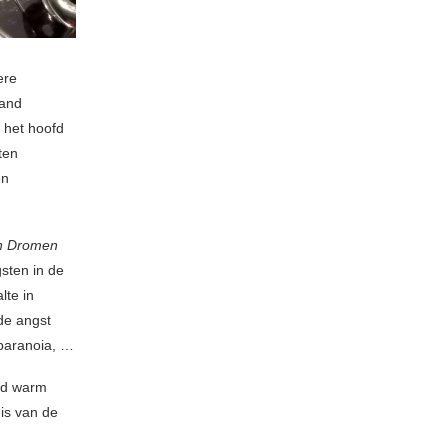
ere
band
 het hoofd
ten
en
n Dromen
sten in de
lte in
de angst
 paranoia, …
id warm
 is van de