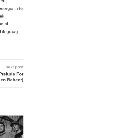
ren,
nergie in te
iek
so al
l ik graag
next post
relude For
gen Beheer)