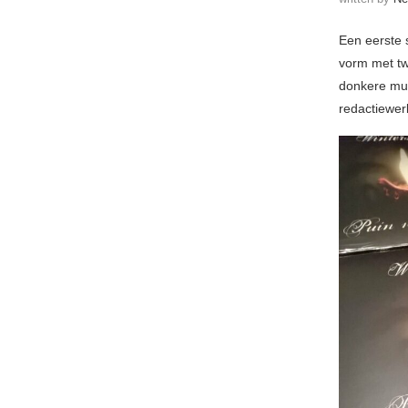
Een eerste s
vorm met tw
donkere muz
redactiewer