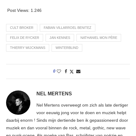
Post Views:
1.246
CULT BROKER
FABIAN VILLARROEL BENITEZ
FELIX DE RYCKER
JAN KENNES
NATHANIEL MON PÈRE
THIERRY WIJCKMANS
WINTERBLIND
0
NEL MERTENS
Nel Mertens overweegt om zich als late dertiger
voor eeuwig jong voor te doen en muziek helpt
daarbij enorm ! Sinds mijn dertiende ben ik gepassioneerd door
muziek en dan vooral binnen de rock, metal, gothic, new wave
en punk-scene. Als moeke van Bas, schrijfster van poëzie en