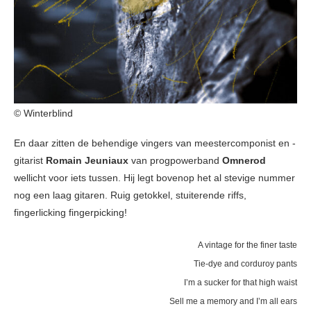
© Winterblind
En daar zitten de behendige vingers van meestercomponist en -
gitarist
Romain Jeuniaux
van progpowerband
Omnerod
wellicht voor iets tussen. Hij legt bovenop het al stevige nummer
nog een laag gitaren. Ruig getokkel, stuiterende riffs,
fingerlicking fingerpicking!
A vintage for the finer taste
Tie-dye and corduroy pants
I’m a sucker for that high waist
Sell me a memory and I’m all ears