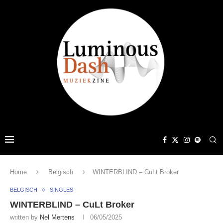
Home
Belgisch
WINTERBLIND – CuLt Broker
BELGISCH
SINGLES
WINTERBLIND – CuLt Broker
written by
Nel Mertens
06/05/2025