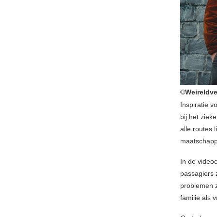
©
Weireldve
Inspiratie 
bij het ziek
alle routes
maatschappi
In de video
passagiers z
problemen zi
familie als