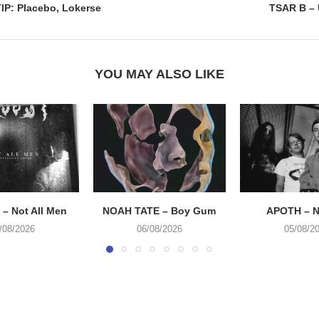
P: Placebo, Lokerse
TSAR B – 
YOU MAY ALSO LIKE
– Not All Men
NOAH TATE – Boy Gum
APOTH – N
/08/2026
06/08/2026
05/08/2