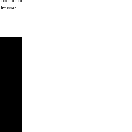
 die het niet
e
intussen