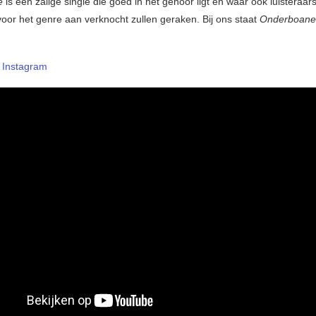
e
is een zalige single die goed in het gehoor ligt en waar ook luisteraars
oor het genre aan verknocht zullen geraken. Bij ons staat
Onderboan
–
Instagram