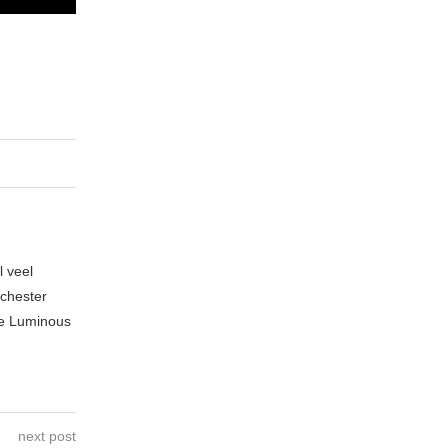
l veel
nchester
te Luminous
next post