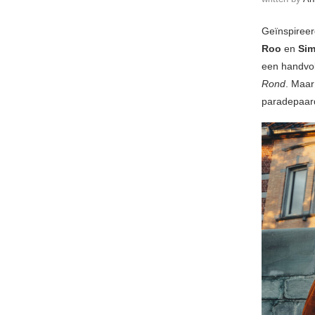
Geïnspireer
Roo
en
Sim
een handvol
Rond
. Maar
paradepaard