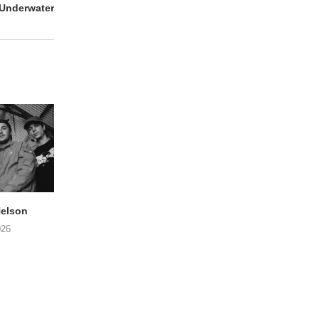
Underwater
elson
ANDRIES BOONE –
FÄM – Better Late 
Lamprohiza Splendidula
Never
026
(Trad Records)
02/08/2026
03/08/2026