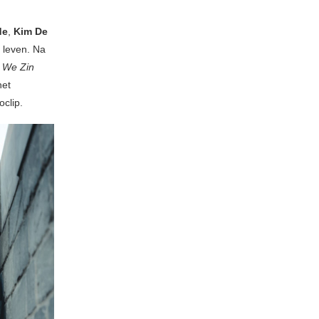
de
,
Kim De
t leven. Na
m
We Zin
het
clip.