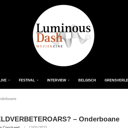
LIVE
FESTIVAL
INTERVIEW
BELGISCH
GRENSVERL
derboane
LDVERBETEROARS? – Onderboane
n Cnockaert
12/01/2023