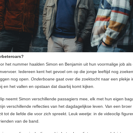
rbeteroars?
voor het nummer haalden Simon en Benjamin uit hun voormalige job als
envervoer. Iedereen kent het gevoel om op die jonge leeftijd nog zoekend
 liggen nog open.
Onderboane
gaat over die zoektocht naar een plekje i
j en het vallen en opstaan dat daarbij komt kijken.
clip neemt Simon verschillende passagiers mee, elk met hun eigen bag
ijn verschillende reflecties van het dagdagelijkse leven. Van een broer 
t tot de liefde die voor zich spreekt. Leuk weetje: in de videoclip figur
 vrienden van de band.