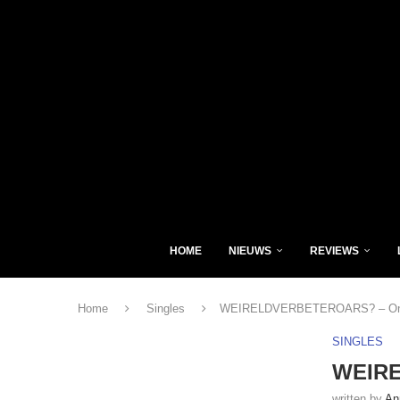
HOME
NIEUWS
REVIEWS
Home
Singles
WEIRELDVERBETEROARS? – On
SINGLES
WEIRE
written by
An