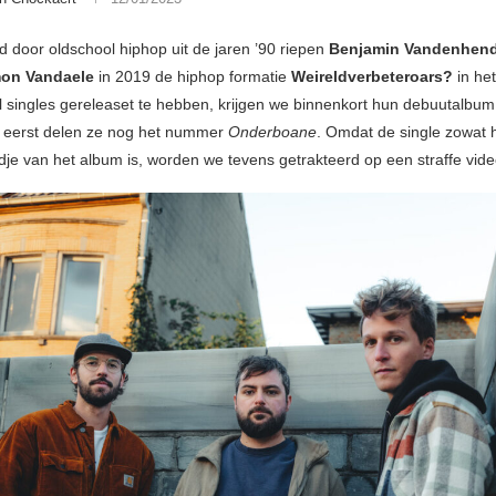
d door oldschool hiphop uit de jaren ’90 riepen
Benjamin Vandenhen
on Vandaele
in 2019 de hiphop formatie
Weireldverbeteroars?
in he
 singles gereleaset te hebben, krijgen we binnenkort hun debuutalbu
 eerst delen ze nog het nummer
Onderboane
. Omdat de single zowat 
je van het album is, worden we tevens getrakteerd op een straffe video