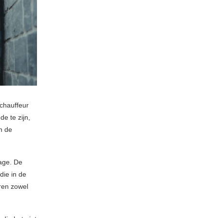
 chauffeur
e te zijn,
n de
age. De
die in de
eren zowel