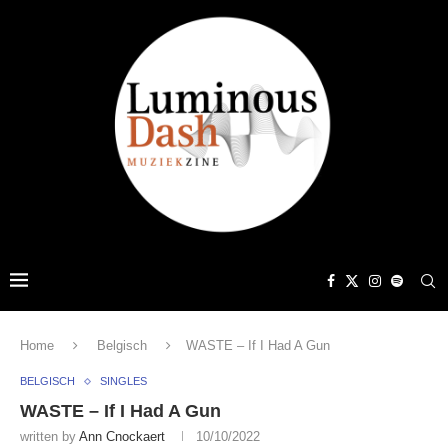
Home
Belgisch
WASTE – If I Had A Gun
BELGISCH
SINGLES
WASTE – If I Had A Gun
written by
Ann Cnockaert
10/10/2022