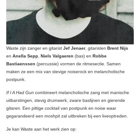
Waste zijn zanger en gitarist
Jef Jenaer
, gitaristen
Brent Nijs
en
Anella Sepp
,
Niels Valgaeren
(bas) en
Robbe
Bastiaenssen
(percussie) vormen de ritmesectie. Samen
maken ze een mix van stevige noiserock en melancholische
postpunk.
If I A Had Gun
combineert melancholische zang met manische
uitbarstingen, stevig drumwerk, zware baslijnen en gierende
gitaren. Een pittige cocktail van postpunk en noise waar
gegarandeerd een moshpit zal uitbreken bij een liveoptreden.
Je kan Waste aan het werk zien op: