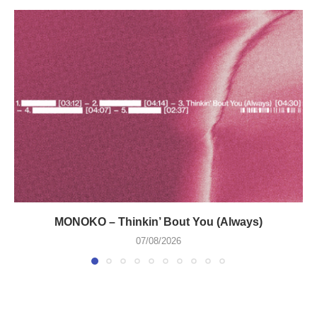
MONOKO – Thinkin’ Bout You (Always)
07/08/2026