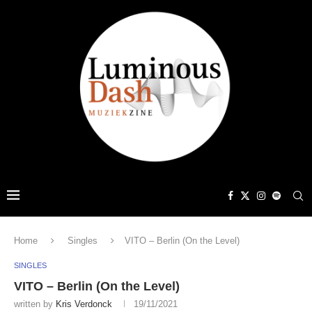
Home
Singles
VITO – Berlin (On the Level)
SINGLES
VITO – Berlin (On the Level)
written by
Kris Verdonck
19/11/2021