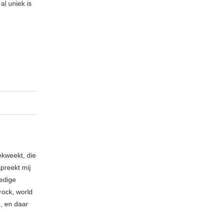
al uniek is
ekweekt, die
spreekt mij
ledige
rock, world
n, en daar