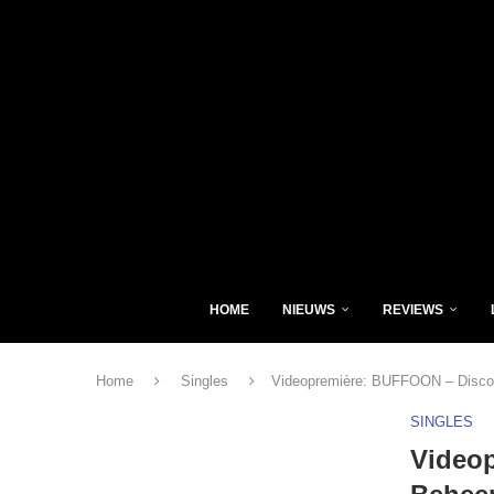
HOME
NIEUWS
REVIEWS
Home
Singles
Videopremière: BUFFOON – Discoli
SINGLES
Videop