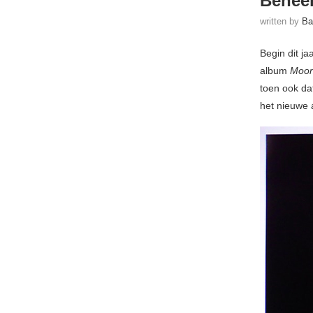
Beheer
written by
Ba
Begin dit j
album
Moon
toen ook da
het nieuwe