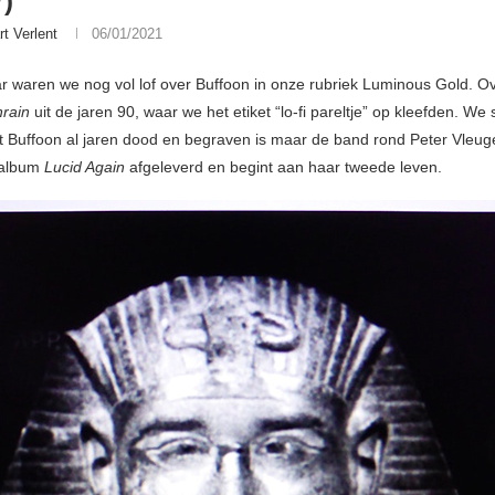
)
rt Verlent
06/01/2021
aar waren we nog vol lof over Buffoon in onze rubriek Luminous Gold. O
rain
uit de jaren 90, waar we het etiket “lo-fi pareltje” op kleefden. We
t Buffoon al jaren dood en begraven is maar de band rond Peter Vleuge
 album
Lucid Again
afgeleverd en begint aan haar tweede leven.