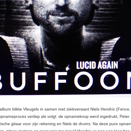
album blikte Vleugels in samen met zielsverwant Niels Hendrix (Fence, 
opnameproces verliep als volgt: de opnameknop werd ingedrukt, Peter
ische gitaar voor zijn rekening en Niels de drums. Na deze pure opn