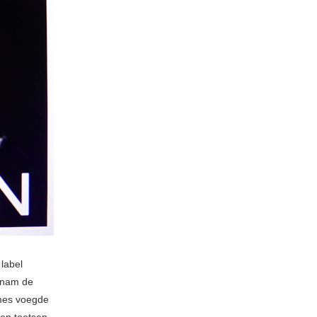
label
 nam de
ames voegde