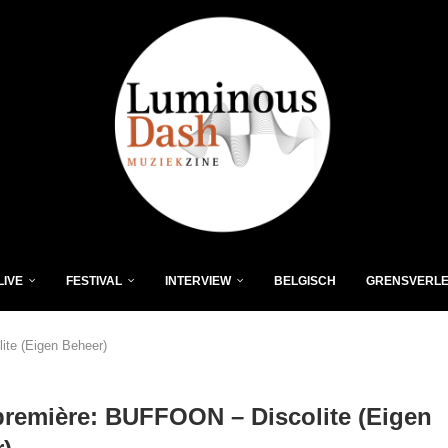
LIVE
FESTIVAL
INTERVIEW
BELGISCH
GRENSVERL
te (Eigen Beheer)
remière: BUFFOON – Discolite (Eigen