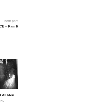
next post
E – Ram It
 All Men
NOAH TATE – Boy Gum
APOTH – Nelso
026
06/08/2026
05/08/2026