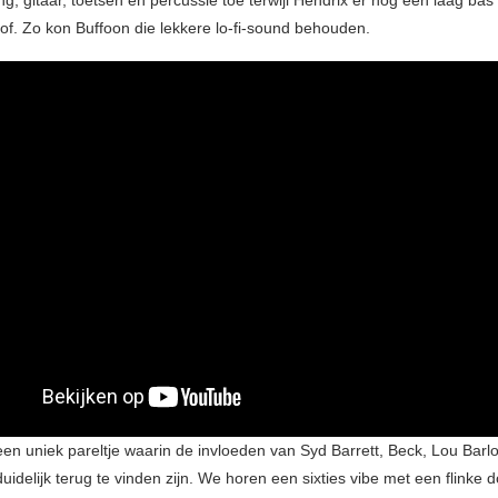
g, gitaar, toetsen en percussie toe terwijl Hendrix er nog een laag bas
of. Zo kon Buffoon die lekkere lo-fi-sound behouden.
 een uniek pareltje waarin de invloeden van Syd Barrett, Beck, Lou Bar
uidelijk terug te vinden zijn. We horen een sixties vibe met een flinke d