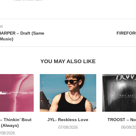
st
HARPER – Draft (Same
FIREFORC
 Music)
YOU MAY ALSO LIKE
 Thinkin’ Bout
JYL- Reckless Love
TROOST – Not
 (Always)
07/08/2026
06/08/2
/08/2026