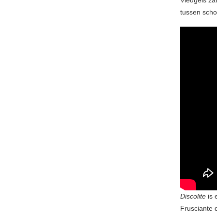
Vleugels zan
tussen scho
Discolite
is
Frusciante d