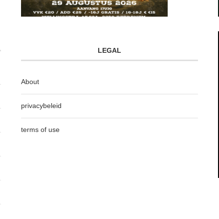
LEGAL
About
privacybeleid
terms of use