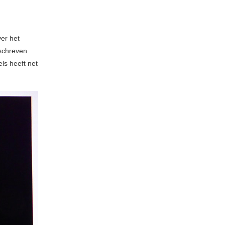
ver het
 schreven
ls heeft net